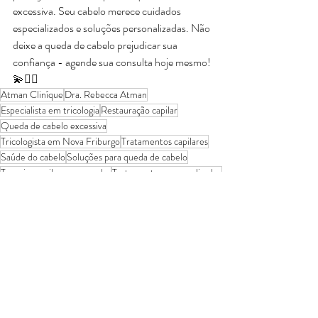
excessiva. Seu cabelo merece cuidados 
especializados e soluções personalizadas. Não 
deixe a queda de cabelo prejudicar sua 
confiança - agende sua consulta hoje mesmo! 
💫💇‍♀️
Atman Cliníque
Dra. Rebecca Atman
Especialista em tricologia
Restauração capilar
Queda de cabelo excessiva
Tricologista em Nova Friburgo
Tratamentos capilares
Saúde do cabelo
Soluções para queda de cabelo
Terapias capilares avançadas
Tratamentos personalizados
Confiança e autoestima
Posts recentes
Ver tudo