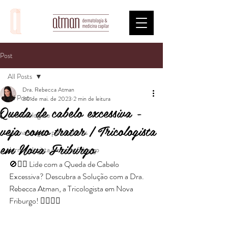
Post
All Posts
Dra. Rebecca Atman
All Posts
30 de mai. de 2023
2 min de leitura
Queda de cabelo excessiva -
dermatologista
veja como tratar | Tricologista
dermatologista para homens
em Nova Friburgo
dermatologista em nova friburgo
🚫🤷‍♀️ Lide com a Queda de Cabelo 
Excessiva? Descubra a Solução com a Dra. 
Rebecca Atman, a Tricologista em Nova 
Friburgo! 💁‍♀️💆‍♀️