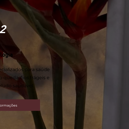
2
logia
cializados para saúde
o queda, fios frágeis e
ludo saudável.
formações