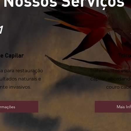
Nossos Serviços
1
e Capilar
Trico
a para restauração
Tratamentos espe
sultados naturais e
capilar, abordand
e invasivos.
couro cabe
ormações
Mais In