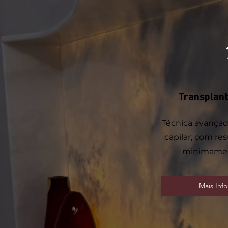
Transplant
Técnica avançad
capilar, com re
minimament
Mais Inf