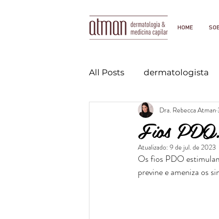
HOME
SO
All Posts
dermatologista
Dra. Rebecca Atman
Fios PDO: 
Atualizado:
9 de jul. de 2023
Os fios PDO estimulam
previne e ameniza os sin