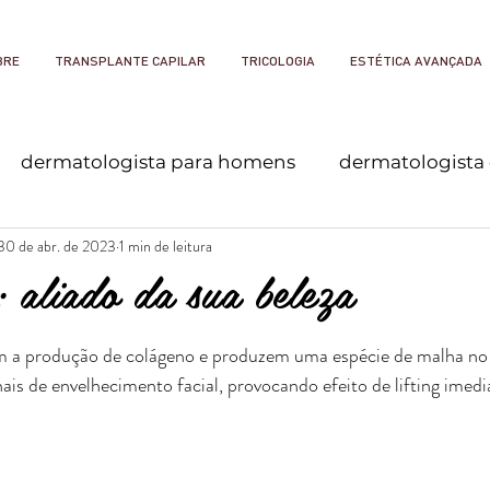
BRE
TRANSPLANTE CAPILAR
TRICOLOGIA
ESTÉTICA AVANÇADA
dermatologista para homens
dermatologista
30 de abr. de 2023
1 min de leitura
aliado da sua beleza
 a produção de colágeno e produzem uma espécie de malha no 
ais de envelhecimento facial, provocando efeito de lifting imedia