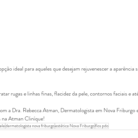
ção ideal para aqueles que desejam rejuvenescer a aparência s
ratar rugas e linhas finas, flacidez da pele, contornos faciais e a
om a Dra. Rebecca Atman, Dermatologista em Nova Friburgo e
s na Atman Cliníque!
ele
dermatologista nova friburgo
estética Nova Friburgo
fios pdo