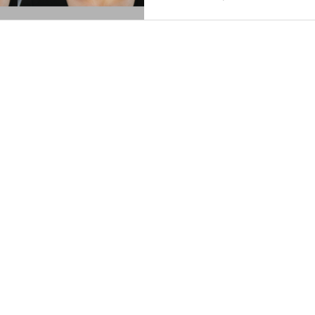
no rosto. Embora a causa 
melasma seja desconheci
que...