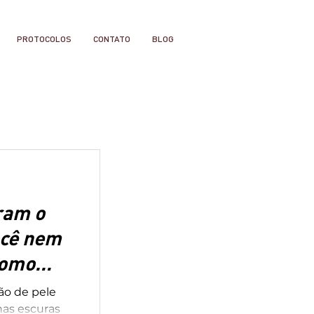
PROTOCOLOS
CONTATO
BLOG
ram o
cê nem
como
o de pele
as escuras