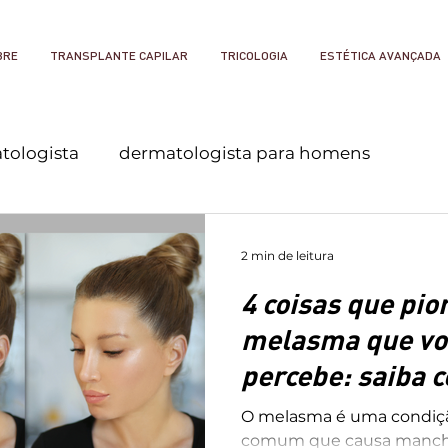
BRE
TRANSPLANTE CAPILAR
TRICOLOGIA
ESTÉTICA AVANÇADA
tologista
dermatologista para homens
a em nova friburgo
2 min de leitura
4 coisas que pio
melasma que vo
percebe: saiba 
evitá-las
O melasma é uma condiçã
comum que causa manch