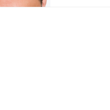
Tratamentos para a Calvíc
Rebecca Atman 💁‍♀️💪 🔍🔎..