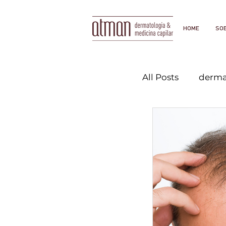
HOME
SO
All Posts
derma
dermatologist