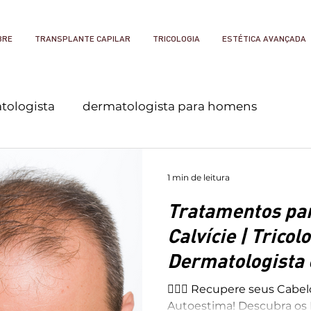
BRE
TRANSPLANTE CAPILAR
TRICOLOGIA
ESTÉTICA AVANÇADA
tologista
dermatologista para homens
a em nova friburgo
1 min de leitura
Tratamentos pa
Calvície | Tricol
Dermatologista
Friburgo
💇‍♂️✨ Recupere seus Cabel
Autoestima! Descubra os