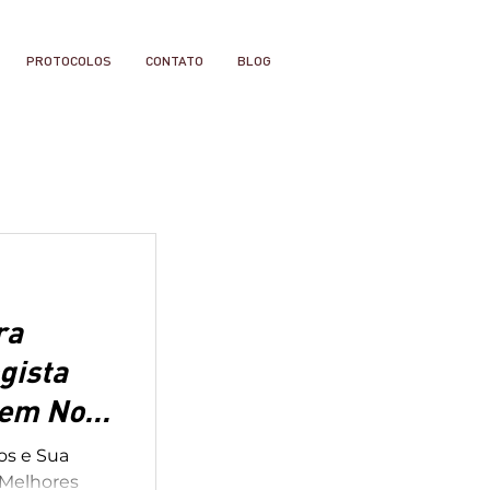
PROTOCOLOS
CONTATO
BLOG
ra
ogista
 em Nova
os e Sua
 Melhores